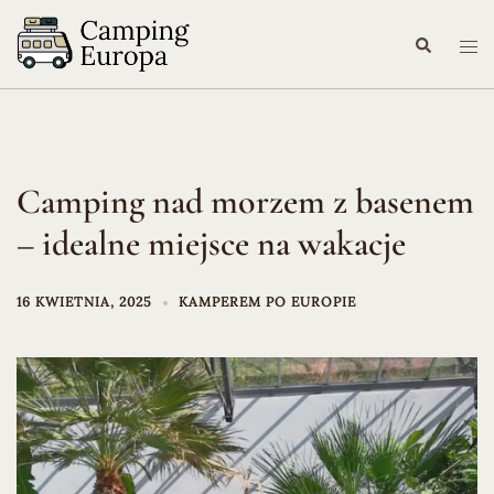
Przejdź
do
Szukaj
Prze
treści
me
Camping nad morzem z basenem
– idealne miejsce na wakacje
16 KWIETNIA, 2025
KAMPEREM PO EUROPIE