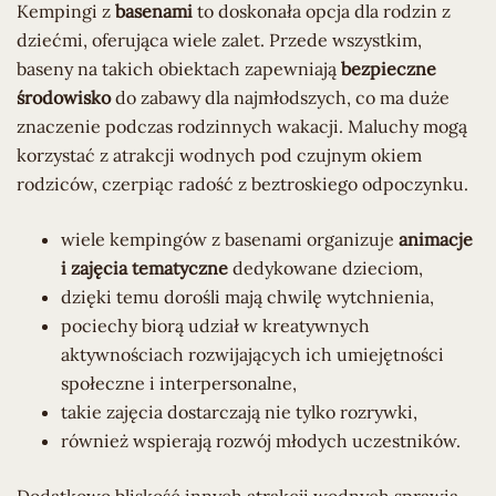
Kempingi z
basenami
to doskonała opcja dla rodzin z
dziećmi, oferująca wiele zalet. Przede wszystkim,
baseny na takich obiektach zapewniają
bezpieczne
środowisko
do zabawy dla najmłodszych, co ma duże
znaczenie podczas rodzinnych wakacji. Maluchy mogą
korzystać z atrakcji wodnych pod czujnym okiem
rodziców, czerpiąc radość z beztroskiego odpoczynku.
wiele kempingów z basenami organizuje
animacje
i zajęcia tematyczne
dedykowane dzieciom,
dzięki temu dorośli mają chwilę wytchnienia,
pociechy biorą udział w kreatywnych
aktywnościach rozwijających ich umiejętności
społeczne i interpersonalne,
takie zajęcia dostarczają nie tylko rozrywki,
również wspierają rozwój młodych uczestników.
Dodatkowo bliskość innych atrakcji wodnych sprawia,