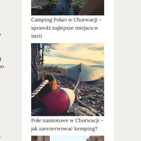
Camping Polari w Chorwacji –
sprawdź najlepsze miejsca w
o
Istrii
ą
po
Pole namiotowe w Chorwacji –
jak zarezerwować kemping?
a