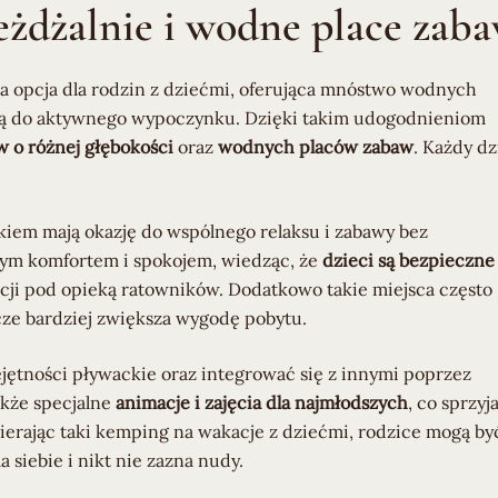
eżdżalnie i wodne place zab
a opcja dla rodzin z dziećmi, oferująca mnóstwo wodnych
ęcają do aktywnego wypoczynku. Dzięki takim udogodnieniom
 o różnej głębokości
oraz
wodnych placów zabaw
. Każdy d
iem mają okazję do wspólnego relaksu i zabawy bez
zym komfortem i spokojem, wiedząc, że
dzieci są bezpieczne
cji pod opieką ratowników. Dodatkowo takie miejsca często
zcze bardziej zwiększa wygodę pobytu.
jętności pływackie oraz integrować się z innymi poprzez
akże specjalne
animacje i zajęcia dla najmłodszych
, co sprzyj
rając taki kemping na wakacje z dziećmi, rodzice mogą by
 siebie i nikt nie zazna nudy.