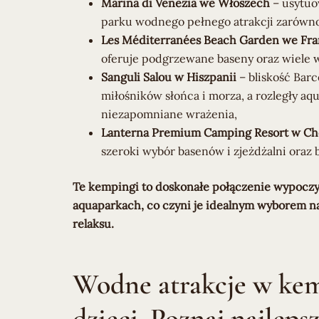
Marina di Venezia we Włoszech
– usytuo
parku wodnego pełnego atrakcji zarówno 
Les Méditerranées Beach Garden we Fra
oferuje podgrzewane baseny oraz wiele
Sanguli Salou w Hiszpanii
– bliskość Barc
miłośników słońca i morza, a rozległy aq
niezapomniane wrażenia,
Lanterna Premium Camping Resort w Ch
szeroki wybór basenów i zjeżdżalni oraz b
Te kempingi to doskonałe połączenie wypocz
aquaparkach, co czyni je idealnym wyborem na
relaksu.
Wodne atrakcje w kem
dzieci. Poznaj najleps