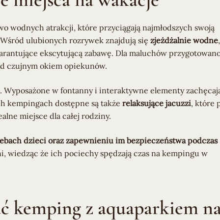
wo wodnych atrakcji, które przyciągają najmłodszych swoją
 Wśród ulubionych rozrywek znajdują się
zjeżdżalnie wodne
,
rantujące ekscytującą zabawę. Dla maluchów przygotowan
pod czujnym okiem opiekunów.
a. Wyposażone w fontanny i interaktywne elementy zachęcaj
ych kempingach dostępne są także
relaksujące jacuzzi
, które 
lne miejsce dla całej rodziny.
rzebach dzieci oraz zapewnieniu im bezpieczeństwa podczas
i, wiedząc że ich pociechy spędzają czas na kempingu w
ać kemping z aquaparkiem n