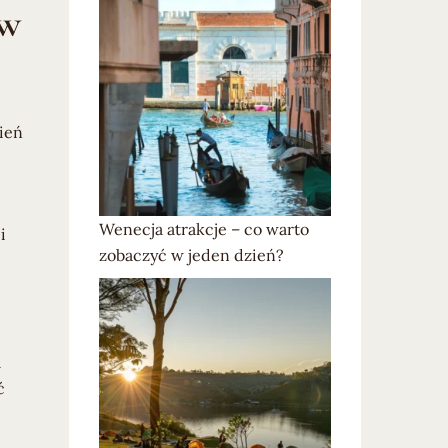
aw
zień
Wenecja atrakcje – co warto
i
zobaczyć w jeden dzień?
a
ć