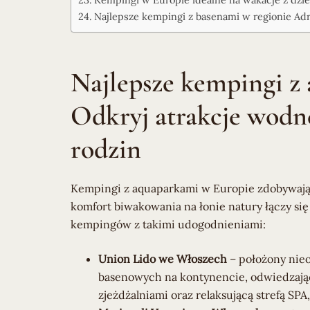
Najlepsze kempingi z basenami w regionie Adri
Najlepsze kempingi z
Odkryj atrakcje wodn
rodzin
Kempingi z aquaparkami w Europie zdobywają s
komfort biwakowania na łonie natury łączy si
kempingów z takimi udogodnieniami:
Union Lido we Włoszech
– położony nieo
basenowych na kontynencie, odwiedzając
zjeżdżalniami oraz relaksującą strefą SPA,