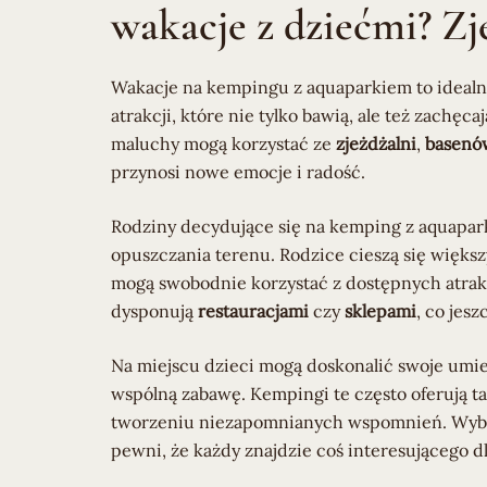
wakacje z dziećmi? Zj
Wakacje na kempingu z aquaparkiem to idealn
atrakcji, które nie tylko bawią, ale też zach
maluchy mogą korzystać ze
zjeżdżalni
,
basenów
przynosi nowe emocje i radość.
Rodziny decydujące się na kemping z aquapark
opuszczania terenu. Rodzice cieszą się więks
mogą swobodnie korzystać z dostępnych atrak
dysponują
restauracjami
czy
sklepami
, co jes
Na miejscu dzieci mogą doskonalić swoje umie
wspólną zabawę. Kempingi te często oferują t
tworzeniu niezapomnianych wspomnień. Wybie
pewni, że każdy znajdzie coś interesującego dla