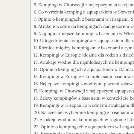
Kempingi w Chorwacji z najlepszymi atrakcjam
Co wyróżnia kemping z aquaparkiem w Słowenii
Opinie o kempingach z basenami w Hiszpanii. 
Atrakcje wodne na kempingach nad jeziorem G
Najpopularniejsze kempingi z basenami w Włosz
Udogodnienia kempingów z aquaparkiem dla ro
Różnice między kempingami z basenami a tymi
Kempingi w Europie idealne dla rodzin z dzie
Atrakcje wodne dla najmłodszych na kempinga
Opinie o kempingach z aquaparkiem w Dalmacj
Kempingi w Europie z kompleksami basenów i 
Najlepsze kempingi z wodnymi placami zabaw d
Kempingi w Chorwacji z najlepszymi aquaparkam
Zalety kempingów z basenami w kontekście be
Kempingi w Hiszpanii z wodnymi atrakcjami dla
Najczęściej wybierane kempingi z basenami w
Atrakcje wodne na kempingach w regionie Istr
Opinie o kempingach z aquaparkiem w Langwe
Kempingi w Europie idealne na wakacje z dzi