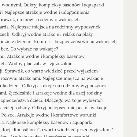
i wodnymi. Odkryj kompleksy basenów i aquaparki
? Najlepsze atrakcje wodne i udogodnienia
Sprawdź, co mówią rodziny o wakacjach
arda. Najlepsze miejsca na rodzinny wypoczynek
ech. Odkryj wodne atrakcje i relaks na plaży
dzin z dziećmi. Komfort i bezpieczeństwo na wakacjach
 bez. Co wybrać na wakacje?
ćmi. Atrakcje wodne i kompleksy basenów
ch. Wodny plac zabaw i zjeżdżalnie
i. Sprawdź, co warto wiedzieć przed wyjazdem
różnymi atrakcjami. Najlepsze miejsca na wakacje
la dzieci. Odkryj atrakcje na rodzinny wypoczynek
i. Zjeżdżalnie i atrakcje wodne dla całej rodziny
zpieczeństwa dzieci. Dlaczego warto je wybierać?
 całej rodziny. Odkryj najlepsze miejsca na wakacje
 Polsce. Atrakcje wodne i komfortowe warunki
ia. Najlepsze kompleksy basenów i aquaparki
docji-Roussillon. Co warto wiedzieć przed wyjazdem?
ećmi. Atrakcje wodne i komfortowe warunki