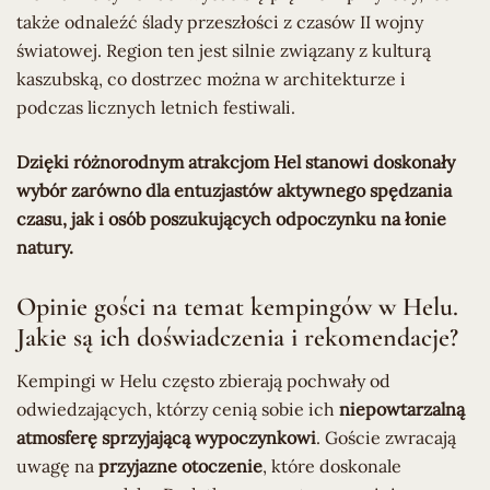
także odnaleźć ślady przeszłości z czasów II wojny
światowej. Region ten jest silnie związany z kulturą
kaszubską, co dostrzec można w architekturze i
podczas licznych letnich festiwali.
Dzięki różnorodnym atrakcjom Hel stanowi doskonały
wybór zarówno dla entuzjastów aktywnego spędzania
czasu, jak i osób poszukujących odpoczynku na łonie
natury.
Opinie gości na temat kempingów w Helu.
Jakie są ich doświadczenia i rekomendacje?
Kempingi w Helu często zbierają pochwały od
odwiedzających, którzy cenią sobie ich
niepowtarzalną
atmosferę sprzyjającą wypoczynkowi
. Goście zwracają
uwagę na
przyjazne otoczenie
, które doskonale