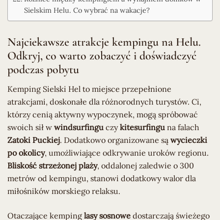
Sielskim Helu. Co wybrać na wakacje?
Najciekawsze atrakcje kempingu na Helu.
Odkryj, co warto zobaczyć i doświadczyć
podczas pobytu
Kemping Sielski Hel to miejsce przepełnione
atrakcjami, doskonałe dla różnorodnych turystów. Ci,
którzy cenią aktywny wypoczynek, mogą spróbować
swoich sił w
windsurfingu
czy
kitesurfingu
na falach
Zatoki Puckiej
. Dodatkowo organizowane są
wycieczki
po okolicy
, umożliwiające odkrywanie uroków regionu.
Bliskość strzeżonej plaży
, oddalonej zaledwie o 300
metrów od kempingu, stanowi dodatkowy walor dla
miłośników morskiego relaksu.
Otaczające kemping
lasy sosnowe
dostarczają świeżego