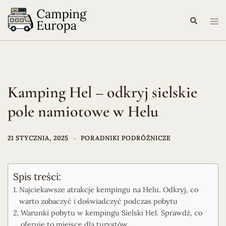
Przejdź
do
Szukaj
Prze
treści
me
Kamping Hel – odkryj sielskie
pole namiotowe w Helu
21 STYCZNIA, 2025
PORADNIKI PODRÓŻNICZE
Spis treści:
Najciekawsze atrakcje kempingu na Helu. Odkryj, co
warto zobaczyć i doświadczyć podczas pobytu
Warunki pobytu w kempingu Sielski Hel. Sprawdź, co
oferuje to miejsce dla turystów