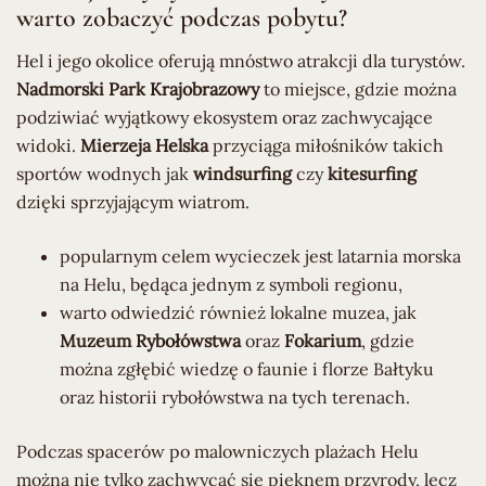
warto zobaczyć podczas pobytu?
Hel i jego okolice oferują mnóstwo atrakcji dla turystów.
Nadmorski Park Krajobrazowy
to miejsce, gdzie można
podziwiać wyjątkowy ekosystem oraz zachwycające
widoki.
Mierzeja Helska
przyciąga miłośników takich
sportów wodnych jak
windsurfing
czy
kitesurfing
dzięki sprzyjającym wiatrom.
popularnym celem wycieczek jest latarnia morska
na Helu, będąca jednym z symboli regionu,
warto odwiedzić również lokalne muzea, jak
Muzeum Rybołówstwa
oraz
Fokarium
, gdzie
można zgłębić wiedzę o faunie i florze Bałtyku
oraz historii rybołówstwa na tych terenach.
Podczas spacerów po malowniczych plażach Helu
można nie tylko zachwycać się pięknem przyrody, lecz