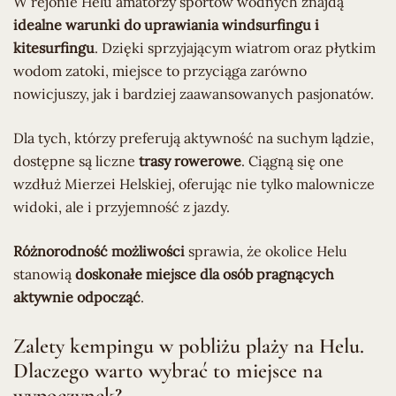
W rejonie Helu amatorzy sportów wodnych znajdą
idealne warunki do uprawiania windsurfingu i
kitesurfingu
. Dzięki sprzyjającym wiatrom oraz płytkim
wodom zatoki, miejsce to przyciąga zarówno
nowicjuszy, jak i bardziej zaawansowanych pasjonatów.
Dla tych, którzy preferują aktywność na suchym lądzie,
dostępne są liczne
trasy rowerowe
. Ciągną się one
wzdłuż Mierzei Helskiej, oferując nie tylko malownicze
widoki, ale i przyjemność z jazdy.
Różnorodność możliwości
sprawia, że okolice Helu
stanowią
doskonałe miejsce dla osób pragnących
aktywnie odpocząć
.
Zalety kempingu w pobliżu plaży na Helu.
Dlaczego warto wybrać to miejsce na
wypoczynek?