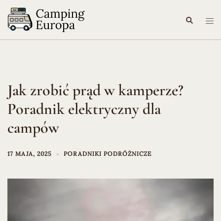
Przejdź
do
Szukaj
Prze
treści
me
Jak zrobić prąd w kamperze?
Poradnik elektryczny dla
campów
17 MAJA, 2025
PORADNIKI PODRÓŻNICZE